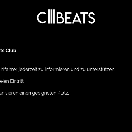
SPONSORINGS
ERBEN IM CITY BEA
KONTAKT
ts Club
FAQ
hlfahrer jederzeit zu informieren und zu unterstützen.
en Eintritt.
nisieren einen geeigneten Platz.
DEUTSCH
|
ENGLISH