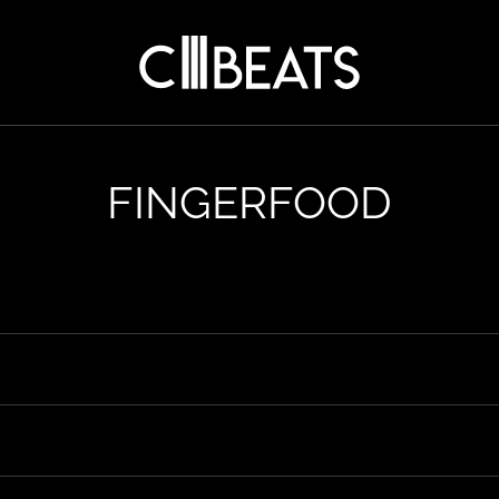
SPONSORINGS
ERBEN IM CITY BEA
KONTAKT
FINGERFOOD
FAQ
DEUTSCH
|
ENGLISH