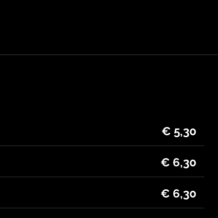
TS
Zur Reservierun
Zur Job
€ 5,30
€ 6,30
€ 6,30