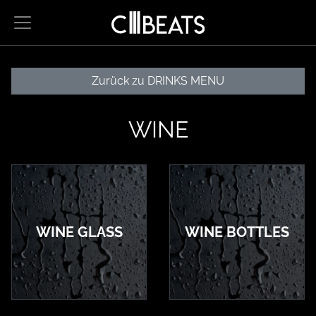
Hauptnavigation
Zum Inhalt
Zur Reser
Zur 
Zurück zu DRINKS MENU
WINE
WINE GLASS
WINE BOTTLES