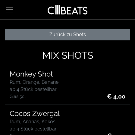
Hauptnavigation
Zum Inhalt
Zur Reser
Zur 
Zurück zu Shots
MIX SHOTS
Monkey Shot
Rum, Orange, Banane
ab 4 Stück bestellbar
€ 4,00
Glas 5cl
Cocos Zwergal
Rum, Ananas, Kokos
ab 4 Stück bestellbar